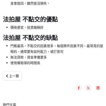
金會退回，雖然是沒損失。
法拍屋 不點交的優點
價格便宜，投資報酬好
法拍屋 不點交的缺點
門檻最高，不點交的因素很多，每個案件因素不同，最常見的是
租約，通常要有談判能力，或打官司
無法貸款，資金準備要多
使用權取得的時間長
上一篇文章: 標單寫錯金額，得標了可以反悔嗎！？ 7天內沒繳清尾
上一頁
熱門文章