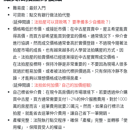
難易度：
最好入門
可貸款：
點交有銀行做法拍代墊
(延伸閱讀：
法拍屋可以貸款嗎？ 要準備多少自備款？
)
價格略低於市價、或接近市價：
在中古屋買賣中，屋主希望能賣
得高價，而買方卻希望能買到便宜的價格。通常情況下，仲介會
進行協調，然而成交價格通常會高於實價登錄。不過現今隨著法
拍屋市場的成長，也有越來越多的人學習法拍購屋的方式。因
此，法拍屋的拍賣價格已經逐漸接近中古屋實際成交價格。
在法拍屋投標時，保持冷靜是非常重要的。不要因為現場人很多
就過於輕易加價，或者被法拍代標拱價過高。只有保持冷靜不急
躁，才能夠以理想價格成功標得房產。
(延伸閱讀：
法拍如何加價? 自己的加價經驗
)
自己標省仲介費：
在現今高房價的市場環境下，若要透過仲介購
買中古屋，買方通常需要支付1~2%的仲介服務費用，對於1000
萬的房屋而言，這筆費用就要20萬元。然而，如果自行標示法
拍屋，就能省去這筆仲介費用，讓自己省下一筆開銷。
產權完整：
法院執行點交程序，確保「產權」完整、並轉移「使
用權」，保障買受人的權益。